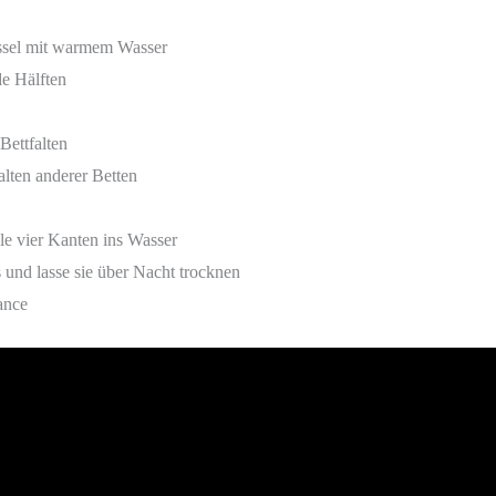
üssel mit warmem Wasser
de Hälften
 Bettfalten
alten anderer Betten
le vier Kanten ins Wasser
und lasse sie über Nacht trocknen
mance