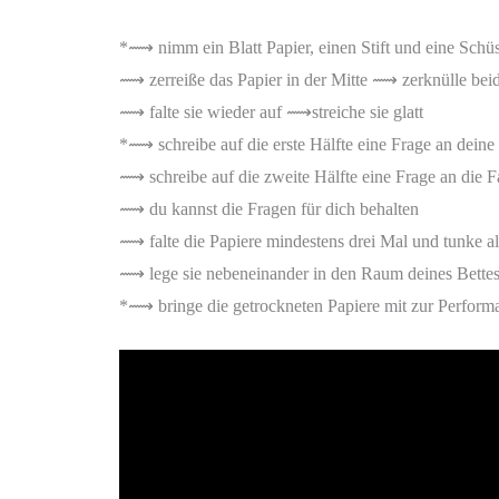
*⟿ nimm ein Blatt Papier, einen Stift und eine Sch
⟿ zerreiße das Papier in der Mitte ⟿ zerknülle bei
⟿ falte sie wieder auf ⟿streiche sie glatt
*⟿ schreibe auf die erste Hälfte eine Frage an deine
⟿ schreibe auf die zweite Hälfte eine Frage an die F
⟿ du kannst die Fragen für dich behalten
⟿ falte die Papiere mindestens drei Mal und tunke al
⟿ lege sie nebeneinander in den Raum deines Bettes 
*⟿ bringe die getrockneten Papiere mit zur Perfor