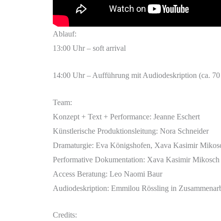
Ablauf:
13:00 Uhr – soft arrival
14:00 Uhr – Aufführung mit Audiodeskription (ca. 70
Team:
Konzept + Text + Performance: Jeanne Eschert
Künstlerische Produktionsleitung: Nora Schneider
Dramaturgie: Eva Königshofen, Xava Kasimir Mikos
Performative Dokumentation: Xava Kasimir Mikosch
Access Beratung: Leo Naomi Baur
Audiodeskription: Emmilou Rössling in Zusammenarbe
Credits: